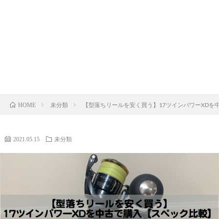
ロ
ア
イ
釣
ッ
ジ
ト
り
釣
ド
ギ
ゲ
キ
行
ブ
ン
ー
ャ
記
ロ
未分類
【型落ちリールを安く買う】17ツインパワーXDを
HOME
グ
ム
ン
グ
プ
運
2021.05.15
未分類
営