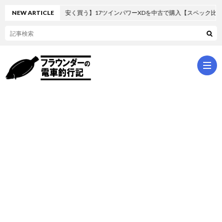
落ちリールを安く買う】17ツインパワーXDを中古で購入【スペック比較】
NEW ARTICLE
ホ
ー
パ
ム
ッ
シ
ク
ョ
ラ