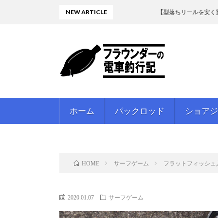
NEW ARTICLE
【型落ちリールを安く買う】17ツイ
ホーム
パックロッド
ショアジ
サーフゲーム
フラットフィッシュ入門
HOME
2020.01.07
サーフゲーム