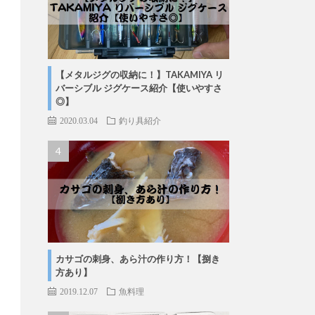
【メタルジグの収納に！】TAKAMIYA リ
バーシブル ジグケース紹介【使いやすさ
◎】
2020.03.04
釣り具紹介
カサゴの刺身、あら汁の作り方！【捌き
方あり】
2019.12.07
魚料理