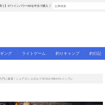
ンパワーXDを中古で購入【スペック比較】
ギング
ライトゲーム
釣りキャンプ
釣行記
に最適！ショアガン エボルブ SFSGS-98M+FLインプレ