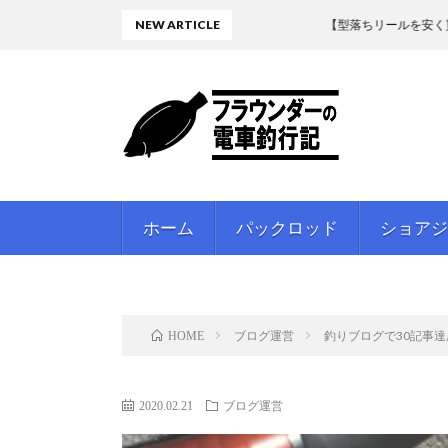
NEW ARTICLE
【型落ちリールを安く買う】17ツ
ホーム
パックロッド
ショアジ
ブログ運営
釣りブログで30記事
HOME
2020.02.21
ブログ運営