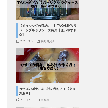
【メタルジグの収納に！】TAKAMIYA リ
バーシブル ジグケース紹介【使いやすさ
◎】
2020.03.04
釣り具紹介
カサゴの刺身、あら汁の作り方！【捌き
方あり】
2019.12.07
魚料理