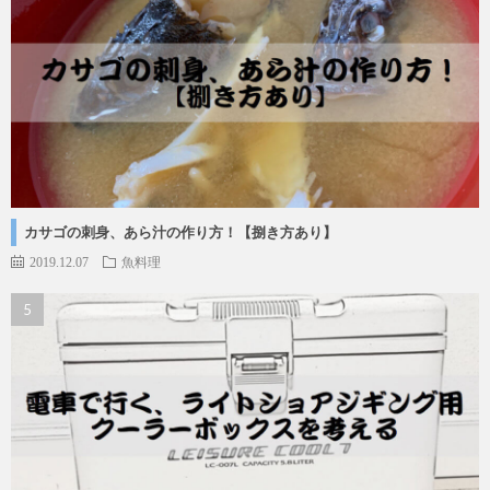
カサゴの刺身、あら汁の作り方！【捌き方あり】
2019.12.07
魚料理