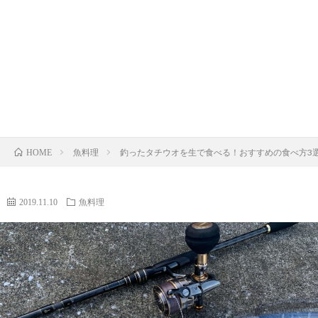
ロ
ア
イ
釣
ッ
ジ
ト
り
釣
ド
ギ
ゲ
キ
行
ブ
ン
ー
ャ
記
ロ
魚料理
釣ったタチウオを生で食べる！おすすめの食べ方3
HOME
グ
ム
ン
グ
プ
運
2019.11.10
魚料理
営