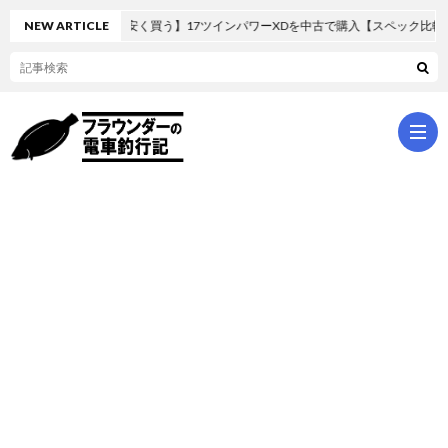
ールを安く買う】17ツインパワーXDを中古で購入【スペック比較】
NEW ARTICLE
ホ
ー
パ
ム
ッ
シ
ク
ョ
ラ