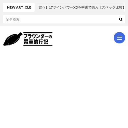
ルを安く買う】17ツインパワーXDを中古で購入【スペック比較】
NEW ARTICLE
ホ
ー
パ
ム
ッ
シ
ク
ョ
ラ