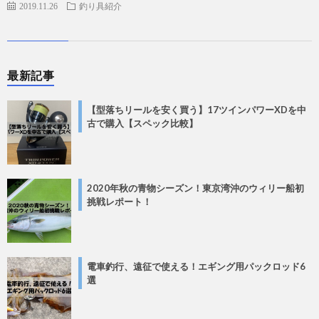
2019.11.26
釣り具紹介
最新記事
【型落ちリールを安く買う】17ツインパワーXDを中
古で購入【スペック比較】
2020年秋の青物シーズン！東京湾沖のウィリー船初
挑戦レポート！
電車釣行、遠征で使える！エギング用パックロッド6
選