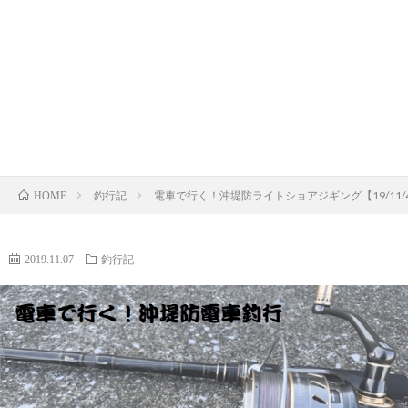
ロ
ア
イ
釣
ッ
ジ
ト
り
釣
ド
ギ
ゲ
キ
行
ブ
ン
ー
ャ
記
ロ
釣行記
電車で行く！沖堤防ライトショアジギング【19/11/
HOME
グ
ム
ン
グ
プ
運
2019.11.07
釣行記
営