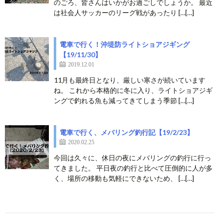
のごろ、皆さんはいかがお過ごしでしょうか。 最近
は社会人サッカーのリーグ戦があったり […[…]
電車で行く！沖堤防ライトショアジギング
【19/11/30】
2019.12.01
11月も最終日となり、厳しい寒さが続いています
ね。 これから本格的に冬に入り、ライトショアジギ
ングで釣れる魚も減ってきてしまう季節 […[…]
電車で行く、メバリング釣行記【19/2/23】
2020.02.25
今回は久々に、休日の夜にメバリングの釣行に行っ
てきました。 平日夜の釣行と比べて圧倒的に人が多
く、場所の移動も気軽にできないため、 […[…]